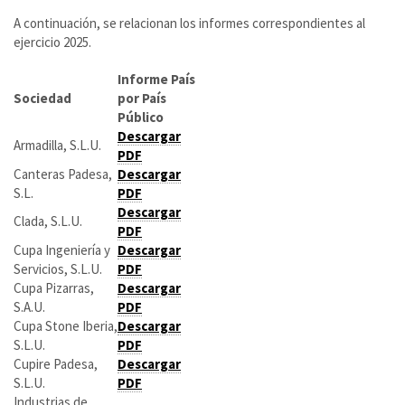
A continuación, se relacionan los informes correspondientes al
ejercicio 2025.
Informe País
Sociedad
por País
Público
Descargar
Armadilla, S.L.U.
PDF
Canteras Padesa,
Descargar
S.L.
PDF
Descargar
Clada, S.L.U.
PDF
Cupa Ingeniería y
Descargar
Servicios, S.L.U.
PDF
Cupa Pizarras,
Descargar
S.A.U.
PDF
Cupa Stone Iberia,
Descargar
S.L.U.
PDF
Cupire Padesa,
Descargar
S.L.U.
PDF
Industrias de