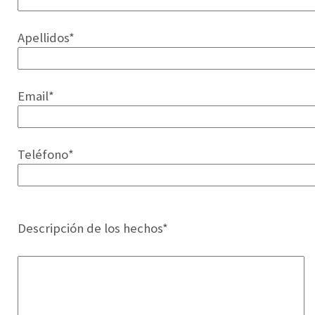
Apellidos*
Email*
Teléfono*
Por
Descripción de los hechos*
favor,
deja
este
campo
vacío.