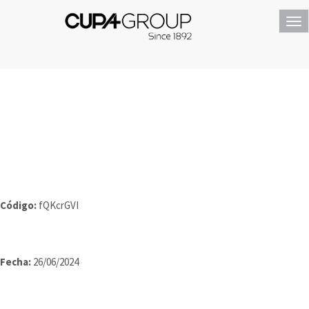
Tog
nav
Código:
fQKcrGVI
Fecha:
26/06/2024