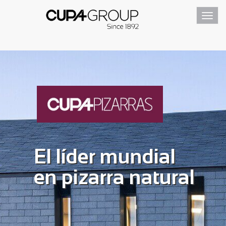
Toggl
navig
El líder mundial
en pizarra natural