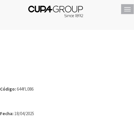
Tog
nav
Código:
644fL086
Fecha:
18/04/2025