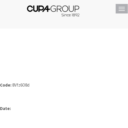
Tog
nav
Code:
8Vfz6O8d
Date: