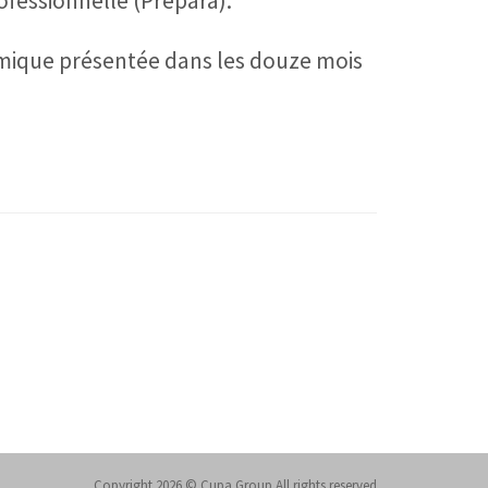
ofessionnelle (Prepara).
omique présentée dans les douze mois
Copyright 2026 © Cupa Group All rights reserved