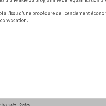
es d’une aide du programme de requalification pr
i à l’issu d’une procédure de licenciement écon
 convocation.
nfidentialité
Cookies