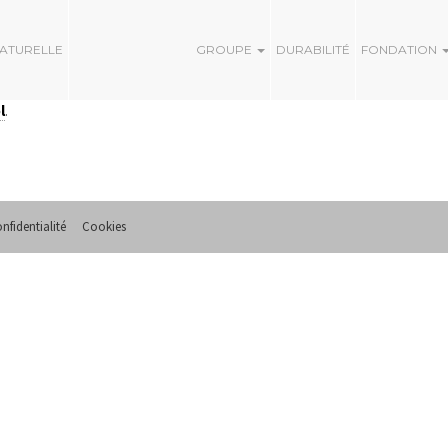
NATURELLE
GROUPE
DURABILITÉ
FONDATION
l
.
nfidentialité
Cookies