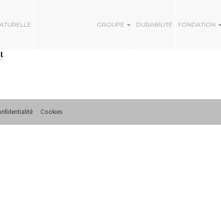
NATURELLE
GROUPE
DURABILITÉ
FONDATION
l
.
nfidentialité
Cookies